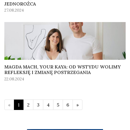
JEDNOROŻCA
27.08.2024
MAGDA MACH, YOUR KAYA: OD WSTYDU WOLIMY
REFLEKSJĘ I ZMIANĘ POSTRZEGANIA
22.08.2024
«
1
2
3
4
5
6
»