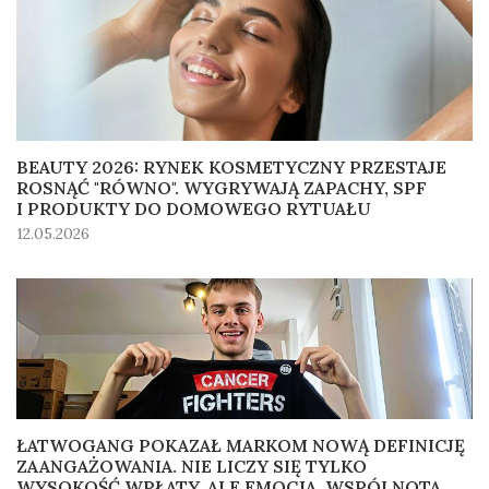
BEAUTY 2026: RYNEK KOSMETYCZNY PRZESTAJE
ROSNĄĆ "RÓWNO". WYGRYWAJĄ ZAPACHY, SPF
I PRODUKTY DO DOMOWEGO RYTUAŁU
12.05.2026
ŁATWOGANG POKAZAŁ MARKOM NOWĄ DEFINICJĘ
ZAANGAŻOWANIA. NIE LICZY SIĘ TYLKO
WYSOKOŚĆ WPŁATY, ALE EMOCJA, WSPÓLNOTA