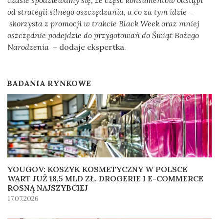
czasie spodziewamy się, że część konsumentów odstąpi
od strategii silnego oszczędzania, a co za tym idzie –
skorzysta z promocji w trakcie Black Week oraz mniej
oszczędnie podejdzie do przygotowań do Świąt Bożego
Narodzenia –
dodaje ekspertka.
BADANIA RYNKOWE
YOUGOV: KOSZYK KOSMETYCZNY W POLSCE
WART JUŻ 18,5 MLD ZŁ. DROGERIE I E-COMMERCE
ROSNĄ NAJSZYBCIEJ
17.07.2026