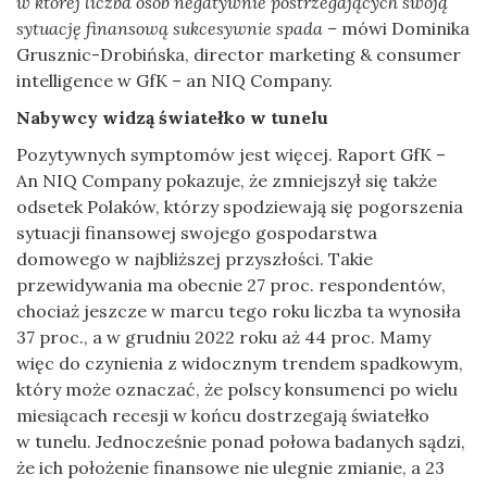
w której liczba osób negatywnie postrzegających swoją
sytuację finansową sukcesywnie spada –
mówi Dominika
Grusznic-Drobińska, director marketing & consumer
intelligence w GfK – an NIQ Company.
Nabywcy widzą światełko w tunelu
Pozytywnych symptomów jest więcej. Raport GfK –
An NIQ Company pokazuje, że zmniejszył się także
odsetek Polaków, którzy spodziewają się pogorszenia
sytuacji finansowej swojego gospodarstwa
domowego w najbliższej przyszłości. Takie
przewidywania ma obecnie 27 proc. respondentów,
chociaż jeszcze w marcu tego roku liczba ta wynosiła
37 proc., a w grudniu 2022 roku aż 44 proc. Mamy
więc do czynienia z widocznym trendem spadkowym,
który może oznaczać, że polscy konsumenci po wielu
miesiącach recesji w końcu dostrzegają światełko
w tunelu. Jednocześnie ponad połowa badanych sądzi,
że ich położenie finansowe nie ulegnie zmianie, a 23