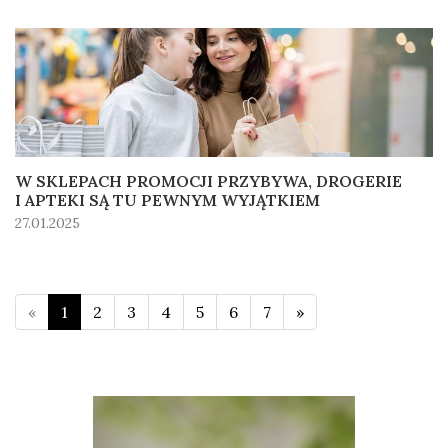
W SKLEPACH PROMOCJI PRZYBYWA, DROGERIE
I APTEKI SĄ TU PEWNYM WYJĄTKIEM
27.01.2025
«
1
2
3
4
5
6
7
»